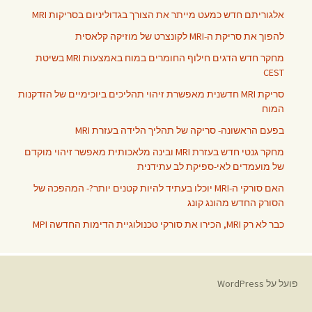
אלגוריתם חדש כמעט מייתר את הצורך בגדוליניום בסריקות MRI
להפוך את סריקת ה-MRI לקונצרט של מוזיקה קלאסית
מחקר חדש הדגים חילוף החומרים במוח באמצעות MRI בשיטת
CEST
סריקת MRI חדשנית מאפשרת זיהוי תהליכים ביוכימיים של הזדקנות
המוח
בפעם הראשונה- סריקה של תהליך הלידה בעזרת MRI
מחקר גנטי חדש בעזרת MRI ובינה מלאכותית מאפשר זיהוי מוקדם
של מועמדים לאי-ספיקת לב עתידנית
האם סורקי ה-MRI יוכלו בעתיד להיות קטנים יותר?- המהפכה של
הסורק החדש מהונג קונג
כבר לא רק MRI, הכירו את סורקי טכנולוגיית הדימות החדשה MPI
פועל על WordPress