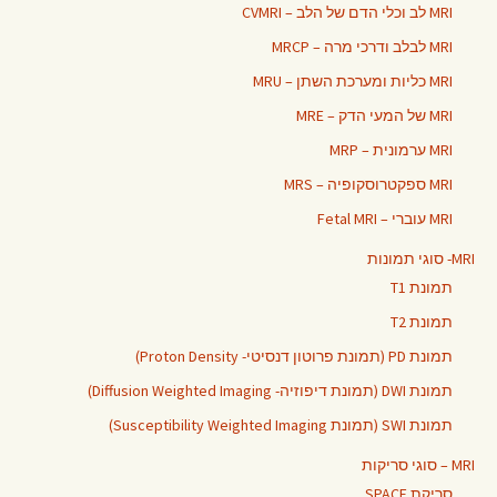
MRI לב וכלי הדם של הלב – CVMRI
MRI לבלב ודרכי מרה – MRCP
MRI כליות ומערכת השתן – MRU
MRI של המעי הדק – MRE
MRI ערמונית – MRP
MRI ספקטרוסקופיה – MRS
MRI עוברי – Fetal MRI
MRI- סוגי תמונות
תמונת T1
תמונת T2
תמונת PD (תמונת פרוטון דנסיטי- Proton Density)
תמונת DWI (תמונת דיפוזיה- Diffusion Weighted Imaging)
תמונת SWI (תמונת Susceptibility Weighted Imaging)
MRI – סוגי סריקות
סריקת SPACE