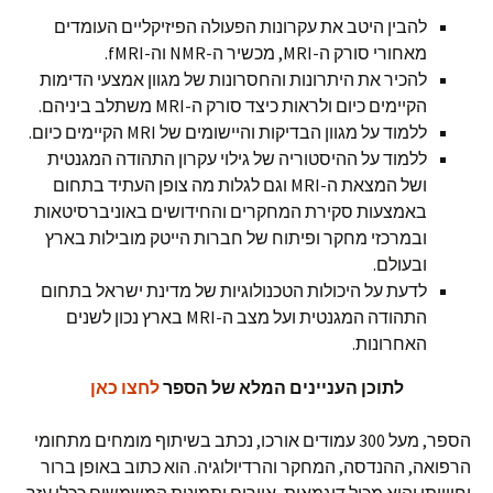
להבין היטב את עקרונות הפעולה הפיזיקליים העומדים
מאחורי סורק ה-MRI, מכשיר ה-NMR וה-fMRI.
להכיר את היתרונות והחסרונות של מגוון אמצעי הדימות
הקיימים כיום ולראות כיצד סורק ה-MRI משתלב ביניהם.
ללמוד על מגוון הבדיקות והיישומים של MRI הקיימים כיום.
ללמוד על ההיסטוריה של גילוי עקרון התהודה המגנטית
ושל המצאת ה-MRI וגם לגלות מה צופן העתיד בתחום
באמצעות סקירת המחקרים והחידושים באוניברסיטאות
ובמרכזי מחקר ופיתוח של חברות הייטק מובילות בארץ
ובעולם.
לדעת על היכולות הטכנולוגיות של מדינת ישראל בתחום
התהודה המגנטית ועל מצב ה-MRI בארץ נכון לשנים
האחרונות.
לתוכן העניינים המלא של הספר
לחצו כאן
הספר, מעל 300 עמודים אורכו, נכתב בשיתוף מומחים מתחומי
הרפואה, ההנדסה, המחקר והרדיולוגיה. הוא כתוב באופן ברור