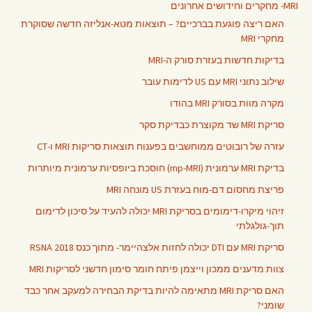
MRI- מחקרים וחידושים אחרונים
האם ריצה פוגעת בברכיים? – תוצאות מטא-אנליזה חדשה שסוקרת
מחקרי MRI
בדיקות חדשות בעזרת סורק ה-MRI
שילוב נתוני MRI עם US לדימות עובר
מקרה מוות בסורק MRI בהודו
סריקת MRI שד מקוצרת כבדיקת סקר
עזרה של רובוטים ממוחשבים בפענוח תוצאות סריקות MRI ו-CT
בדיקת MRI ערמונית (mp-MRI) חוסכת ביופסיות ערמונית מיותרות
פריצת מחסום דם-מוח בעזרת US מונחה MRI
זיהוי מיקרו-דימומים בסריקת MRI יכולה להעיד על סיכון לדימום
תוך-גולגלתי
סריקת MRI עם DTI יכולה לחזות אלצהיימר- מתוך כנס RSNA 2018
צוות מדענים ממכון וייצמן פיתח חומר סימון חדשני לסריקות MRI
האם סריקת MRI מתאימה להיות בדיקת הבחירה למעקב אחר כבד
שומני?