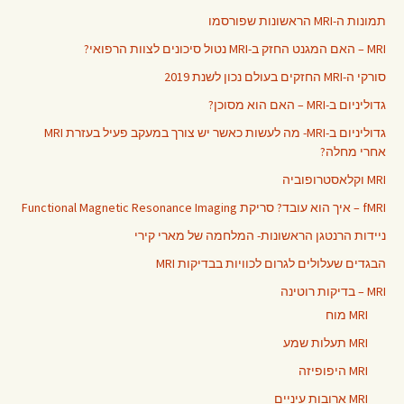
תמונות ה-MRI הראשונות שפורסמו
MRI – האם המגנט החזק ב-MRI נטול סיכונים לצוות הרפואי?
סורקי ה-MRI החזקים בעולם נכון לשנת 2019
גדוליניום ב-MRI – האם הוא מסוכן?
גדוליניום ב-MRI- מה לעשות כאשר יש צורך במעקב פעיל בעזרת MRI
אחרי מחלה?
MRI וקלאסטרופוביה
fMRI – איך הוא עובד? סריקת Functional Magnetic Resonance Imaging
ניידות הרנטגן הראשונות- המלחמה של מארי קירי
הבגדים שעלולים לגרום לכוויות בבדיקות MRI
MRI – בדיקות רוטינה
MRI מוח
MRI תעלות שמע
MRI היפופיזה
MRI ארובות עיניים