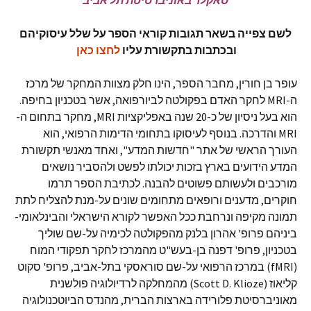
סאקלר באוניברסיטת תל אביב
לשם צפייה בשאר תגובות קוראי הספר על שלל עיסוקיהם
ובכתבות בתקשורת עליו
לחצו כאן
עופר בן חורין, מחבר הספר, הינו חלק מצוות המחקר של מרכז
ה-MRI לחקר האדם בפקולטה לביורפואה, אשר בטכניון בחיפה.
הוא בעל ניסיון של כ-20 שנה באפליקציות MRI, מחקר בתחום ה-
MRI והדרכה. בנוסף לעיסוקו בתחומי הדימות הרפואי, הוא
העורך הראשי של אתר "חדשות המדע", ואחד מאנשי תקשורת
המדע הידועים בארץ בזכות יכולתו לפשט ולהסביר נושאים
מורכבים ולעשותם פשוטים להבנה. לכתיבת הספר תרמו
חוקרים, מדענים ורופאים מתחומים שונים על-מנת להצליח לתת
תמונה מקיפה ונרחבת ככל האפשר לקורא הישראלי והבינלאומי-
ביניהם פרופ' אהרון בלנק מהפקולטה לכימיה על-שם שוליך
בטכניון, פרופ' דפנה בן-בעש"ט מהמרכז לחקר תפקודי המוח
(fMRI) במרכז הרפואי על-שם סוראסקי בתל-אביב, פרופ' סקוט
קליאוז (Scott D. Klioze) מהמחלקה לרדיולוגיה פולשנית
מאוניברסיטת פלורידה בארצות הברית, מהנדס הביוטכנולוגיה