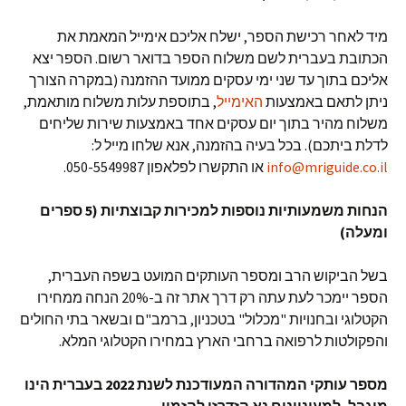
מיד לאחר רכישת הספר, ישלח אליכם אימייל המאמת את
הכתובת בעברית לשם משלוח הספר בדואר רשום. הספר יצא
אליכם בתוך עד שני ימי עסקים ממועד ההזמנה (במקרה הצורך
ניתן לתאם באמצעות
האימייל
, בתוספת עלות משלוח מותאמת,
משלוח מהיר בתוך יום עסקים אחד באמצעות שירות שליחים
לדלת ביתכם). בכל בעיה בהזמנה, אנא שלחו מייל ל:
info@mriguide.co.il
או התקשרו לפלאפון 050-5549987.
הנחות משמעותיות נוספות למכירות קבוצתיות (5 ספרים
ומעלה)
בשל הביקוש הרב ומספר העותקים המועט בשפה העברית,
הספר יימכר לעת עתה רק דרך אתר זה ב-20% הנחה ממחירו
הקטלוגי ובחנויות "מכלול" בטכניון, ברמב"ם ובשאר בתי החולים
והפקולטות לרפואה ברחבי הארץ במחירו הקטלוגי המלא.
מספר עותקי המהדורה המעודכנת לשנת 2022 בעברית הינו