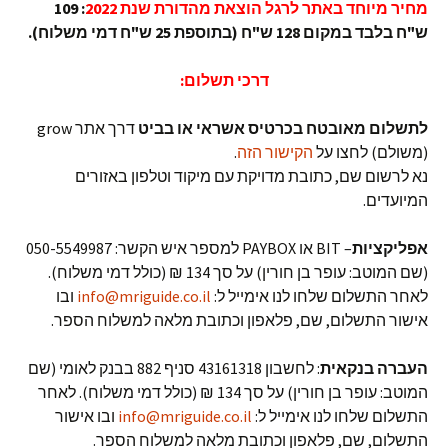
מחיר מיוחד באתר לרגל הוצאת מהדורת שנת 2022
:
109
ש"ח בלבד במקום 128 ש"ח (בתוספת 25 ש"ח דמי משלוח).
דרכי תשלום:
לתשלום מאובטח בכרטיס אשראי או בביט
דרך אתר grow
(משולם) לחצו על
הקישור הזה
.
נא לרשום שם, כתובת מדויקת עם מיקוד וטלפון באזורים
המיועדים.
אפליקציות
– BIT או PAYBOX למספר איש הקשר: 050-5549987
(שם המוטב: עופר בן חורין) על סך 134 ₪ (כולל דמי משלוח).
לאחר התשלום שלחו לנו אימייל ל:
info@mriguide.co.il
ובו
אישור התשלום, שם, פלאפון וכתובת מלאה למשלוח הספר.
העברה בנקאית
: לחשבון 43161318 סניף 882 בבנק לאומי (שם
המוטב: עופר בן חורין) על סך 134 ₪ (כולל דמי משלוח). לאחר
התשלום שלחו לנו אימייל ל:
info@mriguide.co.il
ובו אישור
התשלום, שם, פלאפון וכתובת מלאה למשלוח הספר.