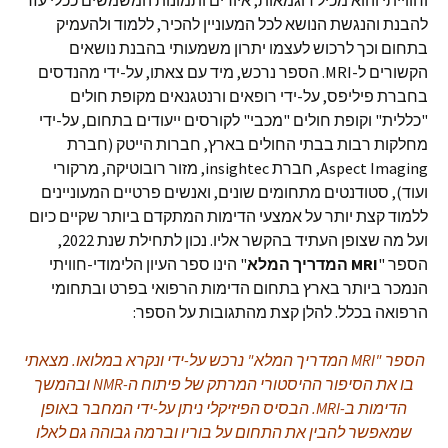
וחווייתי והוא מכיל דוגמאות, איורים ותמונות המשמשים ככלי עזר
להבנת והנגשת הנושא לכל המעוניין להכיר, ללמוד ולהעמיק
בתחום וכך לרכוש לעצמו יתרון משמעותי בהבנת נושאים
הקשורים ל-MRI. הספר נרכש, מיד עם צאתו, על-ידי מהנדסים
בחברת פיליפס, על-ידי רופאים ורנטגנאים מקופת חולים
"כללית" וקופת חולים "מכבי" לקורסים ייעודים בתחום, על-ידי
מחלקות רבות בבתי החולים בארץ, חברות הייטק (חברת
Aspect Imaging, חברת insightec, מזור רובוטיקה, מרקורי
ועוד), סטודנטים מתחומים שונים, ואנשים פרטיים המעוניינים
ללמוד קצת יותר על אמצעי הדימות המתקדם ביותר שקיים כיום
ועל מה שצופן העתיד בהקשר אליו. נכון לתחילת שנת 2022,
הספר "
MRI המדריך המלא
" הינו ספר העיון הלימודי-חוויתי
הנמכר ביותר בארץ בתחום הדימות הרפואי בפרט ובתחומי
הרפואה בכלל. להלן קצת מהתגובות על הספר:
הספר "MRI המדריך המלא" נרכש על-ידי ונקרא במלואו. מצאתי
בו את הסיפור ההיסטורי המרתק של פיתוח ה-NMR ובהמשך
הדימות ב-MRI. הבסיס הפיזיקלי ניתן על-ידי המחבר באופן
שמאפשר להבין את התחום על בוריו וברמה גבוהה גם לאלו