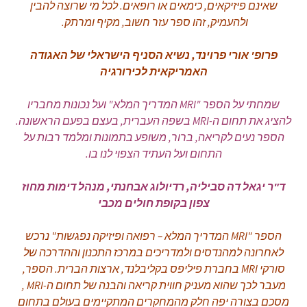
שאינם פיזיקאים, כימאים או רופאים. לכל מי שרוצה להבין
ולהעמיק, זהו ספר עזר חשוב, מקיף ומרתק.
פרופ' אורי פרוינד, נשיא הסניף הישראלי של האגודה
האמריקאית לכירורגיה
שמחתי על הספר "MRI המדריך המלא" ועל נכונות מחבריו
להציג את תחום ה-MRI בשפה העברית, בעצם בפעם הראשונה.
הספר נעים לקריאה, ברור, משופע בתמונות ומלמד רבות על
התחום ועל העתיד הצפוי לנו בו.
ד"ר יגאל דה סביליה, רדיולוג אבחנתי, מנהל דימות מחוז
צפון בקופת חולים מכבי
הספר
MRI"
המדריך המלא – רפואה ופיזיקה נפגשות" נרכש
לאחרונה למהנדסים ולמדריכים במרכז התכנון וההדרכה של
סורקי MRI בחברת פיליפס בקליבלנד, ארצות הברית. הספר,
מעבר לכך שהוא מעניק חווית קריאה והבנה של תחום ה-MRI ,
מסכם
בצורה יפה חלק מהמחקרים המתקיימים בעולם בתחום