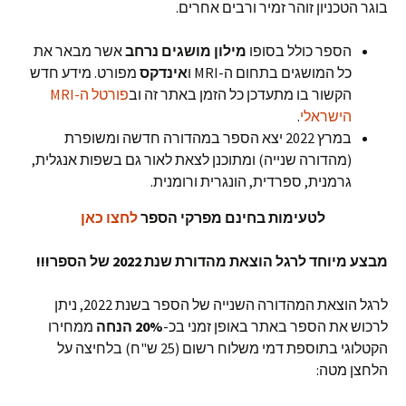
בוגר הטכניון זוהר זמיר ורבים אחרים.
הספר כולל בסופו
מילון מושגים נרחב
אשר מבאר את
כל המושגים בתחום ה-MRI ו
אינדקס
מפורט. מידע חדש
הקשור בו מתעדכן כל הזמן באתר זה וב
פורטל ה-MRI
הישראלי
.
במרץ 2022 יצא הספר במהדורה חדשה ומשופרת
(מהדורה שנייה) ומתוכנן לצאת לאור גם בשפות אנגלית,
גרמנית, ספרדית, הונגרית ורומנית.
לטעימות בחינם מפרקי הספר
לחצו כאן
מבצע מיוחד לרגל הוצאת מהדורת שנת 2022 של הספר
!!!
לרגל הוצאת המהדורה השנייה של הספר בשנת 2022, ניתן
לרכוש את הספר באתר באופן זמני בכ-
20%
הנחה
ממחירו
הקטלוגי בתוספת דמי משלוח רשום (25 ש"ח) בלחיצה על
הלחצן מטה: