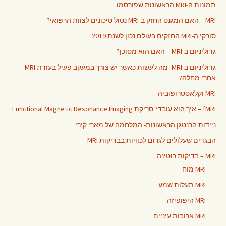
תמונות ה-MRI הראשונות שפורסמו
MRI – האם המגנט החזק ב-MRI נטול סיכונים לצוות הרפואי?
סורקי ה-MRI החזקים בעולם נכון לשנת 2019
גדוליניום ב-MRI – האם הוא מסוכן?
גדוליניום ב-MRI- מה לעשות כאשר יש צורך במעקב פעיל בעזרת MRI
אחרי מחלה?
MRI וקלאסטרופוביה
fMRI – איך הוא עובד? סריקת Functional Magnetic Resonance Imaging
ניידות הרנטגן הראשונות- המלחמה של מארי קירי
הבגדים שעלולים לגרום לכוויות בבדיקות MRI
MRI – בדיקות רוטינה
MRI מוח
MRI תעלות שמע
MRI היפופיזה
MRI ארובות עיניים