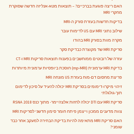
האם ריצה פוגעת בברכיים? – תוצאות מטא-אנליזה חדשה שסוקרת
מחקרי MRI
בדיקות חדשות בעזרת סורק ה-MRI
שילוב נתוני MRI עם US לדימות עובר
מקרה מוות בסורק MRI בהודו
סריקת MRI שד מקוצרת כבדיקת סקר
עזרה של רובוטים ממוחשבים בפענוח תוצאות סריקות MRI ו-CT
בדיקת MRI ערמונית (mp-MRI) חוסכת ביופסיות ערמונית מיותרות
פריצת מחסום דם-מוח בעזרת US מונחה MRI
זיהוי מיקרו-דימומים בסריקת MRI יכולה להעיד על סיכון לדימום
תוך-גולגלתי
סריקת MRI עם DTI יכולה לחזות אלצהיימר- מתוך כנס RSNA 2018
צוות מדענים ממכון וייצמן פיתח חומר סימון חדשני לסריקות MRI
האם סריקת MRI מתאימה להיות בדיקת הבחירה למעקב אחר כבד
שומני?