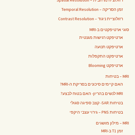
רזולוציה מרחבית – Spatial Resolution
זמן הסריקה – Temporal Resolution
רזולוציית ניגוד – Contrast Resolution
סוגי ארטיפקטים ב-MRI
ארטיפקט רגישות מגנטית
ארטיפקט תנועה
ארטיפקט התקפלות
ארטיפקט Blooming
MRI – בטיחות
האם קיימים סיכונים בסריקת ה-MRI?
MRI לנשים בהריון- האם בטוח לבצע?
בטיחות SAR- קצב ספיגה סגולי
בטיחות PNS – גירוי עצבי היקפי
MRI – מילון מושגים
זמן T1 ב-MRI