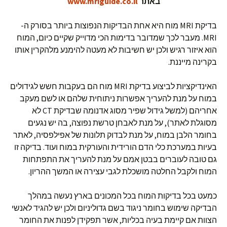
באתר
www.mriguide.co.il
בדיקת MRI מוח היא אחת הבדיקות הנפוצות ביותר בסורק ה-
MRI. מעבר לכך שמדובר בדימות הכי מדוייק שקיים כיום, המוח
הוא איזור רגיש ולכן יש חשיבות לא מעטה להימנע מלהקרין אותו
בקרינה מייננת.
האינדיקציות לביצוע בדיקת MRI מוח הם בעקבות חשש לגידולים
במוח על מנת להעריך אפשרות ניתוחית שלהם או לשם מעקב
אחריהם (למשל גידול שפיר מסוג אדנומה שבדיקת CT לא
מסוגלת לאתר), על מנת לאבחן טרשת נפוצה, בה יש נגעים
בחומר הלבן במוח, על מנת לבדוק תלונות של אפילפסיה, לאתר
בעיות במערכת כלי הדם הורידית והעורקית במוח ועוד. בדיקה זו
גם טובה לעוברים בבטן אמם על מנת להעריך את התפתחות
המוח ולקבל החלטה מושכלת לגבי עצירה או המשך ההריון.
כמעט בכל בדיקות המוח בכל המכונים בארץ נעשה במהלך
הבדיקה שימוש בחומר ניגוד בשם גדוליניום ולכן יש להגיד לאנשי
הצוות אם קיימת בעיה בכליות, אשר תפקידן לפנות את החומר