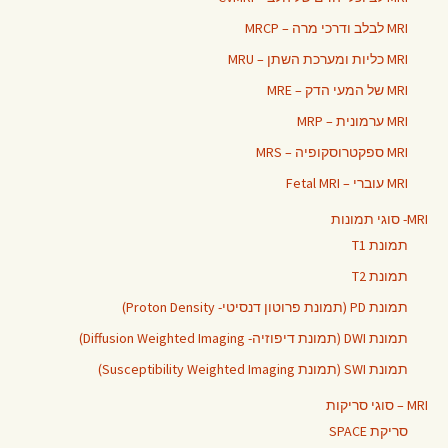
MRI לבלב ודרכי מרה – MRCP
MRI כליות ומערכת השתן – MRU
MRI של המעי הדק – MRE
MRI ערמונית – MRP
MRI ספקטרוסקופיה – MRS
MRI עוברי – Fetal MRI
MRI- סוגי תמונות
תמונת T1
תמונת T2
תמונת PD (תמונת פרוטון דנסיטי- Proton Density)
תמונת DWI (תמונת דיפוזיה- Diffusion Weighted Imaging)
תמונת SWI (תמונת Susceptibility Weighted Imaging)
MRI – סוגי סריקות
סריקת SPACE