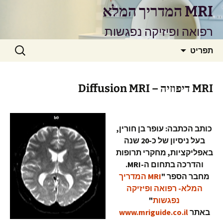
דלג
MRI המדריך המלא
תוכן
רפואה ופיזיקה נפגשות
חיפוש:
תפריט
MRI דיפוזיה – Diffusion MRI
כותב הכתבה: עופר בן חורין,
בעל ניסיון של כ-20 שנה
באפליקציות, מחקרי תרופות
והדרכה בתחום ה-MRI.
מחבר הספר
"
MRI המדריך
המלא- רפואה ופיזיקה
נפגשות
"
באתר
www.mriguide.co.il