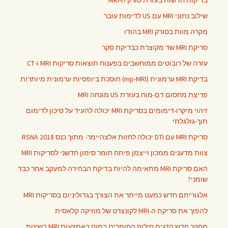
בדיקות חדשות בעזרת סורק ה-MRI
שילוב נתוני MRI עם US לדימות עובר
מקרה מוות בסורק MRI בהודו
סריקת MRI שד מקוצרת כבדיקת סקר
עזרה של רובוטים ממוחשבים בפענוח תוצאות סריקות MRI ו-CT
בדיקת MRI ערמונית (mp-MRI) חוסכת ביופסיות ערמונית מיותרות
פריצת מחסום דם-מוח בעזרת US מונחה MRI
זיהוי מיקרו-דימומים בסריקת MRI יכולה להעיד על סיכון לדימום
תוך-גולגלתי
סריקת MRI עם DTI יכולה לחזות אלצהיימר- מתוך כנס RSNA 2018
צוות מדענים ממכון וייצמן פיתח חומר סימון חדשני לסריקות MRI
האם סריקת MRI מתאימה להיות בדיקת הבחירה למעקב אחר כבד
שומני?
אלגוריתם חדש כמעט מייתר את הצורך בגדוליניום בסריקות MRI
להפוך את סריקת ה-MRI לקונצרט של מוזיקה קלאסית
מחקר חדש הדגים חילוף החומרים במוח באמצעות MRI בשיטת