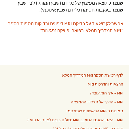
שנוצר כתוצאה מפיצוץ של כלי דם (שבץ המורגי) לבין שבץ
שנוצר בעקבות חסימת כלי דם (שבץ איסכמי).
אפשר לקרוא עוד על בדיקת MRI דיפוזיה ובדיקות נוספות בספר
"MRI המדריך המלא-רפואה ופיזיקה נפגשות"
לדף רכישת הספר MRI המדריך המלא
הרצאות והדרכות MRI
MRI – איך הוא עובד?
MRI – הדרך אל הגילוי וההמצאה
תמונות ה-MRI הראשונות שפורסמו
MRI – האם המגנט החזק ב-MRI נטול סיכונים לצוות הרפואי?
סורקי ה-MRI החזקים בעולם נכון לשנת 2019