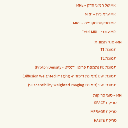
MRI של המעי הדק – MRE
MRI ערמונית – MRP
MRI ספקטרוסקופיה – MRS
MRI עוברי – Fetal MRI
MRI- סוגי תמונות
תמונת T1
תמונת T2
תמונת PD (תמונת פרוטון דנסיטי- Proton Density)
תמונת DWI (תמונת דיפוזיה- Diffusion Weighted Imaging)
תמונת SWI (תמונת Susceptibility Weighted Imaging)
MRI – סוגי סריקות
סריקת SPACE
סריקת MPRAGE
סריקת HASTE