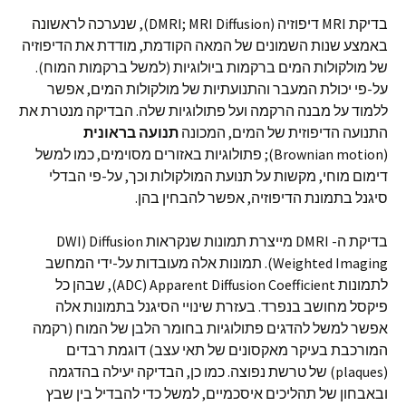
בדיקת MRI דיפוזיה (DMRI; MRI Diffusion), שנערכה לראשונה
באמצע שנות השמונים של המאה הקודמת, מודדת את הדיפוזיה
של מולקולות המים ברקמות ביולוגיות (למשל ברקמות המוח).
על-פי יכולת המעבר והתנועתיות של מולקולות המים, אפשר
ללמוד על מבנה הרקמה ועל פתולוגיות שלה. הבדיקה מנטרת את
התנועה הדיפוזית של המים, המכונה
תנועה בראונית
(Brownian motion); פתולוגיות באזורים מסוימים, כמו למשל
דימום מוחי, מקשות על תנועת המולקולות וכך, על-פי הבדלי
סיגנל בתמונת הדיפוזיה, אפשר להבחין בהן.
בדיקת ה- DMRI מייצרת תמונות שנקראות DWI) Diffusion
Weighted Imaging). תמונות אלה מעובדות על-ידי המחשב
לתמונות ADC) Apparent Diffusion Coefficient), שבהן כל
פיקסל מחושב בנפרד. בעזרת שינויי הסיגנל בתמונות אלה
אפשר למשל להדגים פתולוגיות בחומר הלבן של המוח (רקמה
המורכבת בעיקר מאקסונים של תאי עצב) דוגמת רבדים
(plaques) של טרשת נפוצה. כמו כן, הבדיקה יעילה בהדגמה
ובאבחון של תהליכים איסכמיים, למשל כדי להבדיל בין שבץ