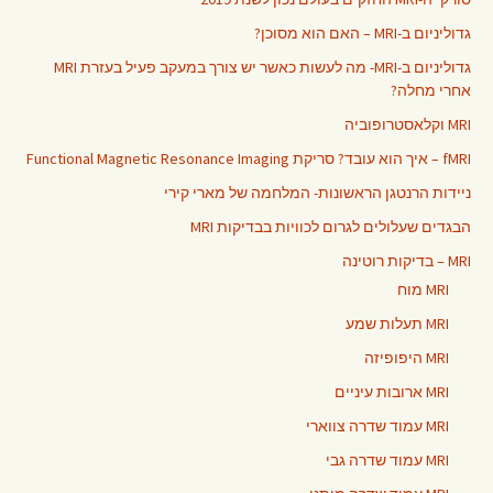
גדוליניום ב-MRI – האם הוא מסוכן?
גדוליניום ב-MRI- מה לעשות כאשר יש צורך במעקב פעיל בעזרת MRI
אחרי מחלה?
MRI וקלאסטרופוביה
fMRI – איך הוא עובד? סריקת Functional Magnetic Resonance Imaging
ניידות הרנטגן הראשונות- המלחמה של מארי קירי
הבגדים שעלולים לגרום לכוויות בבדיקות MRI
MRI – בדיקות רוטינה
MRI מוח
MRI תעלות שמע
MRI היפופיזה
MRI ארובות עיניים
MRI עמוד שדרה צווארי
MRI עמוד שדרה גבי