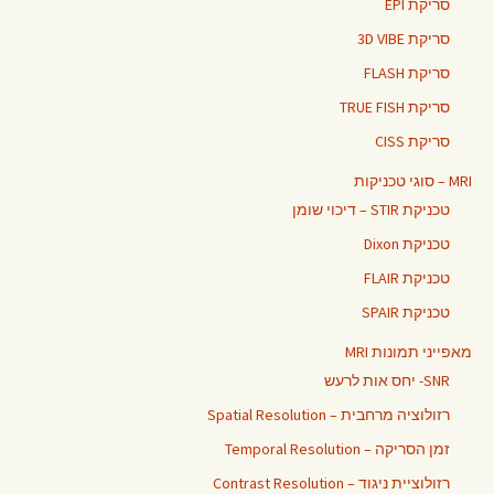
סריקת EPI
סריקת 3D VIBE
סריקת FLASH
סריקת TRUE FISH
סריקת CISS
MRI – סוגי טכניקות
טכניקת STIR – דיכוי שומן
טכניקת Dixon
טכניקת FLAIR
טכניקת SPAIR
מאפייני תמונות MRI
SNR- יחס אות לרעש
רזולוציה מרחבית – Spatial Resolution
זמן הסריקה – Temporal Resolution
רזולוציית ניגוד – Contrast Resolution