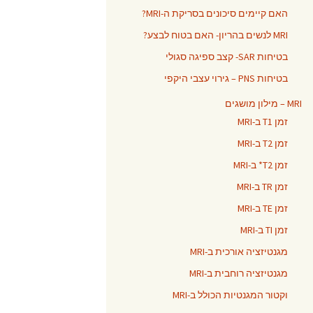
האם קיימים סיכונים בסריקת ה-MRI?
MRI לנשים בהריון- האם בטוח לבצע?
בטיחות SAR- קצב ספיגה סגולי
בטיחות PNS – גירוי עצבי היקפי
MRI – מילון מושגים
זמן T1 ב-MRI
זמן T2 ב-MRI
זמן T2* ב-MRI
זמן TR ב-MRI
זמן TE ב-MRI
זמן TI ב-MRI
מגנטיזציה אורכית ב-MRI
מגנטיזציה רוחבית ב-MRI
וקטור המגנטיות הכולל ב-MRI