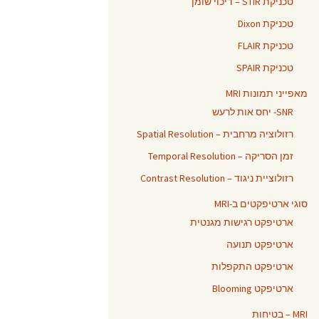
טכניקת STIR – דיכוי שומן
טכניקת Dixon
טכניקת FLAIR
טכניקת SPAIR
מאפייני תמונות MRI
SNR- יחס אות לרעש
רזולוציה מרחבית – Spatial Resolution
זמן הסריקה – Temporal Resolution
רזולוציית ניגוד – Contrast Resolution
סוגי ארטיפקטים ב-MRI
ארטיפקט רגישות מגנטית
ארטיפקט תנועה
ארטיפקט התקפלות
ארטיפקט Blooming
MRI – בטיחות