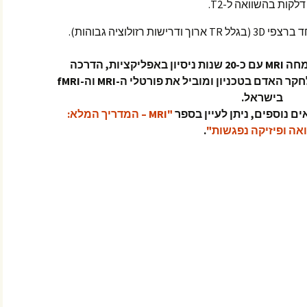
דלקות בהשוואה ל-T2.
רזולוציה גבוהות).
כותב הכתבה: עופר בן חורין, מומחה MRI עם כ-20 שנות ניסיון באפליקציות, הדרכה
ומחקר קליני. עובד במרכז ה-MRI לחקר האדם בטכניון ומוביל את פורטלי ה-MRI וה-fMRI
בישראל.
"MRI – המדריך המלא:
אה ופיזיקה נפגשות"
.