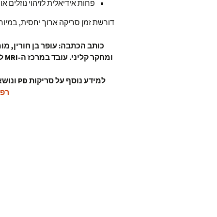
פחות אידיאלית לזיהוי נוזלים או 
דורשת זמן סריקה ארוך יחסית, במיוחד ברצפי 3D (בגלל TR ארוך ודרישות 
למידע נוסף על סריקות PD ונושאים נוספים, ניתן לעיין בספר
רפו