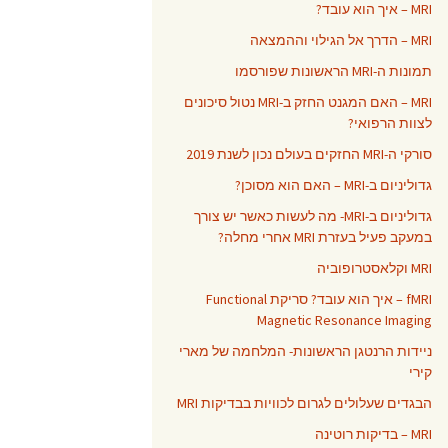
MRI – איך הוא עובד?
MRI – הדרך אל הגילוי וההמצאה
תמונות ה-MRI הראשונות שפורסמו
MRI – האם המגנט החזק ב-MRI נטול סיכונים
לצוות הרפואי?
סורקי ה-MRI החזקים בעולם נכון לשנת 2019
גדוליניום ב-MRI – האם הוא מסוכן?
גדוליניום ב-MRI- מה לעשות כאשר יש צורך
במעקב פעיל בעזרת MRI אחרי מחלה?
MRI וקלאסטרופוביה
fMRI – איך הוא עובד? סריקת Functional
Magnetic Resonance Imaging
ניידות הרנטגן הראשונות- המלחמה של מארי
קירי
הבגדים שעלולים לגרום לכוויות בבדיקות MRI
MRI – בדיקות רוטינה