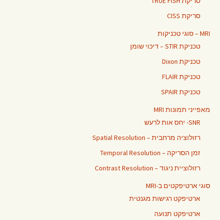
סריקת TRUE FISH
סריקת CISS
MRI – סוגי טכניקות
טכניקת STIR – דיכוי שומן
טכניקת Dixon
טכניקת FLAIR
טכניקת SPAIR
מאפייני תמונות MRI
SNR- יחס אות לרעש
רזולוציה מרחבית – Spatial Resolution
זמן הסריקה – Temporal Resolution
רזולוציית ניגוד – Contrast Resolution
סוגי ארטיפקטים ב-MRI
ארטיפקט רגישות מגנטית
ארטיפקט תנועה