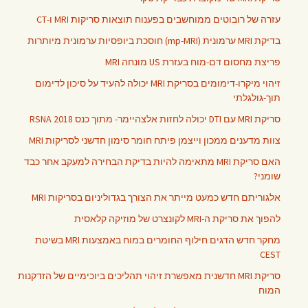
עזרה של רובוטים ממוחשבים בפענוח תוצאות סריקות MRI ו-CT
בדיקת MRI ערמונית (mp-MRI) חוסכת ביופסיות ערמונית מיותרות
פריצת מחסום דם-מוח בעזרת US מונחה MRI
זיהוי מיקרו-דימומים בסריקת MRI יכולה להעיד על סיכון לדימום
תוך-גולגלתי
סריקת MRI עם DTI יכולה לחזות אלצהיימר- מתוך כנס RSNA 2018
צוות מדענים ממכון וייצמן פיתח חומר סימון חדשני לסריקות MRI
האם סריקת MRI מתאימה להיות בדיקת הבחירה למעקב אחר כבד
שומני?
אלגוריתם חדש כמעט מייתר את הצורך בגדוליניום בסריקות MRI
להפוך את סריקת ה-MRI לקונצרט של מוזיקה קלאסית
מחקר חדש הדגים חילוף החומרים במוח באמצעות MRI בשיטת
CEST
סריקת MRI חדשנית מאפשרת זיהוי תהליכים ביוכימיים של הזדקנות
המוח