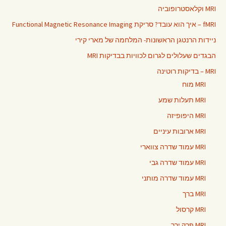
MRI וקלאסטרופוביה
fMRI – איך הוא עובד? סריקת Functional Magnetic Resonance Imaging
ניידות הרנטגן הראשונות- המלחמה של מארי קירי
הבגדים שעלולים לגרום לכוויות בבדיקות MRI
MRI – בדיקות רוטינה
MRI מוח
MRI תעלות שמע
MRI היפופיזה
MRI ארובות עיניים
MRI עמוד שדרה צווארי
MRI עמוד שדרה גבי
MRI עמוד שדרה מותני
MRI ברך
MRI קרסול
MRI פרק ירך