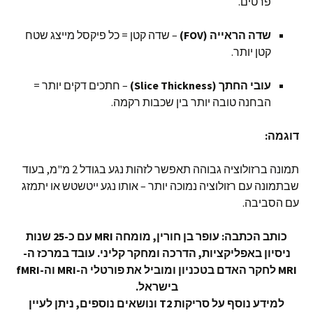
פרטים.
שדה הראייה (FOV)
– שדה קטן = כל פיקסל מייצג שטח
קטן יותר.
עובי החתך (Slice Thickness)
– חתכים דקים יותר =
הבחנה טובה יותר בין שכבות רקמה.
דוגמה:
תמונה ברזולוציה גבוהה תאפשר לזהות נגע בגודל 2 מ"מ, בעוד
שבתמונה עם רזולוציה נמוכה יותר – אותו נגע ייטשטש או יתמזג
עם הסביבה.
כותב הכתבה: עופר בן חורין, מומחה MRI עם כ-25 שנות
ניסיון באפליקציות, הדרכה ומחקר קליני. עובד במרכז ה-
MRI לחקר האדם בטכניון ומוביל את פורטלי ה-MRI וה-fMRI
בישראל.
למידע נוסף על סריקות T2 ונושאים נוספים, ניתן לעיין