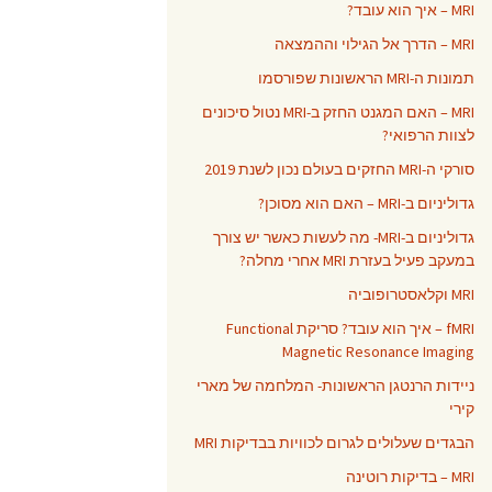
MRI – איך הוא עובד?
MRI – הדרך אל הגילוי וההמצאה
תמונות ה-MRI הראשונות שפורסמו
MRI – האם המגנט החזק ב-MRI נטול סיכונים
לצוות הרפואי?
סורקי ה-MRI החזקים בעולם נכון לשנת 2019
גדוליניום ב-MRI – האם הוא מסוכן?
גדוליניום ב-MRI- מה לעשות כאשר יש צורך
במעקב פעיל בעזרת MRI אחרי מחלה?
MRI וקלאסטרופוביה
fMRI – איך הוא עובד? סריקת Functional
Magnetic Resonance Imaging
ניידות הרנטגן הראשונות- המלחמה של מארי
קירי
הבגדים שעלולים לגרום לכוויות בבדיקות MRI
MRI – בדיקות רוטינה