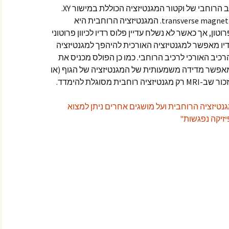
מגנטיזציה רוחבית ב-MRI היא המרכיב הרוחבי של וקטור המגנטיזציה הכוללת במישור XY.
מגנטיזציה זו נקראת באנגלית transverse magnetization. המגנטיזציה הרוחבית היא
טון, אך כאשר לא נשלח עדיין פלוס רדיו לכיוון פרוטוני
דיו מאפשר למגנטיזציה האורכית להיהפך למגנטיזציה
כיב האורכי לרכיב הרוחבי. כמו כן הפולס מכניס את
מאפשר מדידה משמעותית של המגנטיזציה של הגוף (או
 מסוגלת להימדד.
טיזציה הרוחבית ועל מושגים אחרים ניתן למצוא