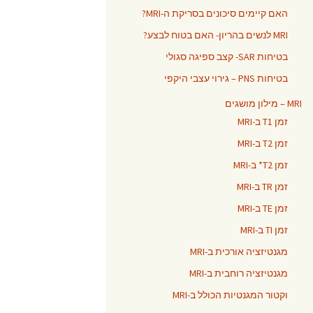
האם קיימים סיכונים בסריקת ה-MRI?
MRI לנשים בהריון- האם בטוח לבצע?
בטיחות SAR- קצב ספיגה סגולי
בטיחות PNS – גירוי עצבי היקפי
MRI – מילון מושגים
זמן T1 ב-MRI
זמן T2 ב-MRI
זמן T2* ב-MRI
זמן TR ב-MRI
זמן TE ב-MRI
זמן TI ב-MRI
מגנטיזציה אורכית ב-MRI
מגנטיזציה רוחבית ב-MRI
וקטור המגנטיות הכולל ב-MRI