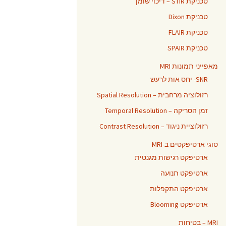
טכניקת STIR – דיכוי שומן
טכניקת Dixon
טכניקת FLAIR
טכניקת SPAIR
מאפייני תמונות MRI
SNR- יחס אות לרעש
רזולוציה מרחבית – Spatial Resolution
זמן הסריקה – Temporal Resolution
רזולוציית ניגוד – Contrast Resolution
סוגי ארטיפקטים ב-MRI
ארטיפקט רגישות מגנטית
ארטיפקט תנועה
ארטיפקט התקפלות
ארטיפקט Blooming
MRI – בטיחות