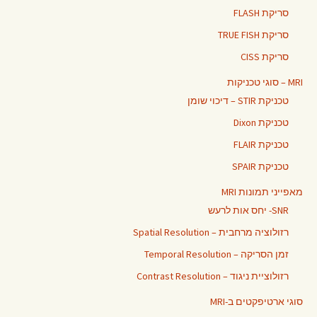
סריקת FLASH
סריקת TRUE FISH
סריקת CISS
MRI – סוגי טכניקות
טכניקת STIR – דיכוי שומן
טכניקת Dixon
טכניקת FLAIR
טכניקת SPAIR
מאפייני תמונות MRI
SNR- יחס אות לרעש
רזולוציה מרחבית – Spatial Resolution
זמן הסריקה – Temporal Resolution
רזולוציית ניגוד – Contrast Resolution
סוגי ארטיפקטים ב-MRI