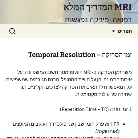
דלג
MRI המדריך המלא
תוכן
רפואה ופיזיקה נפגשות
חיפוש:
תפריט
זמן הסריקה – Temporal Resolution
משך זמן הסריקה ב-MRI הוא פרמטר חשוב המשפיע הן על
איכות התמונה והן על חוויית המטופל. הבנת הגורמים שמשפיעים
עליו מאפשרת להתאים את הסריקה לצרכים הקליניים תוך
שמירה על יעילות מקסימלית.
1. זמן חזרה (Repetition Time – TR)
TR הוא פרק הזמן שבין שני פולסי רדיו עוקבים המופנים
לאותו ווקסל.