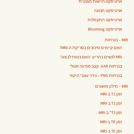
ארטיפקט רגישות מגנטית
ארטיפקט תנועה
ארטיפקט התקפלות
ארטיפקט Blooming
MRI – בטיחות
האם קיימים סיכונים בסריקת ה-MRI?
MRI לנשים בהריון- האם בטוח לבצע?
בטיחות SAR- קצב ספיגה סגולי
בטיחות PNS – גירוי עצבי היקפי
MRI – מילון מושגים
זמן T1 ב-MRI
זמן T2 ב-MRI
זמן T2* ב-MRI
זמן TR ב-MRI
זמן TE ב-MRI