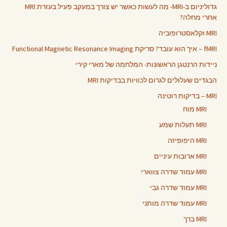
גדוליניום ב-MRI- מה לעשות כאשר יש צורך במעקב פעיל בעזרת MRI
אחרי מחלה?
MRI וקלאסטרופוביה
fMRI – איך הוא עובד? סריקת Functional Magnetic Resonance Imaging
ניידות הרנטגן הראשונות- המלחמה של מארי קירי
הבגדים שעלולים לגרום לכוויות בבדיקות MRI
MRI – בדיקות רוטינה
MRI מוח
MRI תעלות שמע
MRI היפופיזה
MRI ארובות עיניים
MRI עמוד שדרה צווארי
MRI עמוד שדרה גבי
MRI עמוד שדרה מותני
MRI ברך