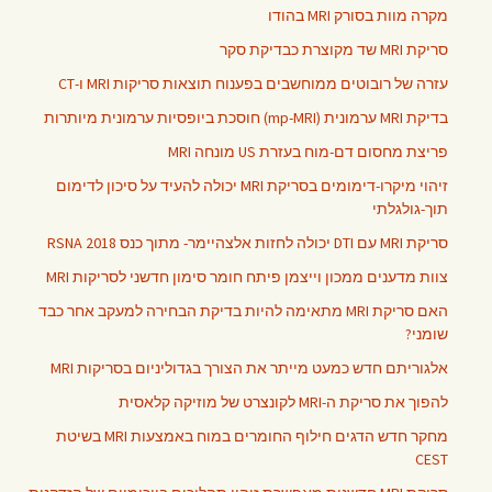
מקרה מוות בסורק MRI בהודו
סריקת MRI שד מקוצרת כבדיקת סקר
עזרה של רובוטים ממוחשבים בפענוח תוצאות סריקות MRI ו-CT
בדיקת MRI ערמונית (mp-MRI) חוסכת ביופסיות ערמונית מיותרות
פריצת מחסום דם-מוח בעזרת US מונחה MRI
זיהוי מיקרו-דימומים בסריקת MRI יכולה להעיד על סיכון לדימום
תוך-גולגלתי
סריקת MRI עם DTI יכולה לחזות אלצהיימר- מתוך כנס RSNA 2018
צוות מדענים ממכון וייצמן פיתח חומר סימון חדשני לסריקות MRI
האם סריקת MRI מתאימה להיות בדיקת הבחירה למעקב אחר כבד
שומני?
אלגוריתם חדש כמעט מייתר את הצורך בגדוליניום בסריקות MRI
להפוך את סריקת ה-MRI לקונצרט של מוזיקה קלאסית
מחקר חדש הדגים חילוף החומרים במוח באמצעות MRI בשיטת
CEST