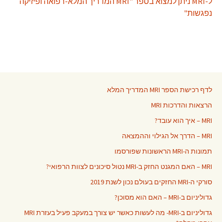
ל-MRI ניתן למצוא בספר "MRI המדריך המלא-רפואה ופיזיקה
נפגשות"
לדף רכישת הספר MRI המדריך המלא
הרצאות והדרכות MRI
MRI – איך הוא עובד?
MRI – הדרך אל הגילוי וההמצאה
תמונות ה-MRI הראשונות שפורסמו
MRI – האם המגנט החזק ב-MRI נטול סיכונים לצוות הרפואי?
סורקי ה-MRI החזקים בעולם נכון לשנת 2019
גדוליניום ב-MRI – האם הוא מסוכן?
גדוליניום ב-MRI- מה לעשות כאשר יש צורך במעקב פעיל בעזרת MRI