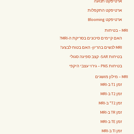
ארטיפקט תנועה
ארטיפקט התקפלות
ארטיפקט Blooming
MRI – בטיחות
האם קיימים סיכונים בסריקת ה-MRI?
MRI לנשים בהריון- האם בטוח לבצע?
בטיחות SAR- קצב ספיגה סגולי
בטיחות PNS – גירוי עצבי היקפי
MRI – מילון מושגים
זמן T1 ב-MRI
זמן T2 ב-MRI
זמן T2* ב-MRI
זמן TR ב-MRI
זמן TE ב-MRI
זמן TI ב-MRI