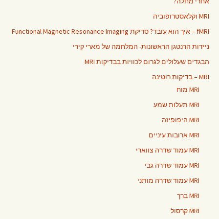
אחרי מחלה?
MRI וקלאסטרופוביה
fMRI – איך הוא עובד? סריקת Functional Magnetic Resonance Imaging
ניידות הרנטגן הראשונות- המלחמה של מארי קירי
הבגדים שעלולים לגרום לכוויות בבדיקות MRI
MRI – בדיקות רוטינה
MRI מוח
MRI תעלות שמע
MRI היפופיזה
MRI ארובות עיניים
MRI עמוד שדרה צווארי
MRI עמוד שדרה גבי
MRI עמוד שדרה מותני
MRI ברך
MRI קרסול