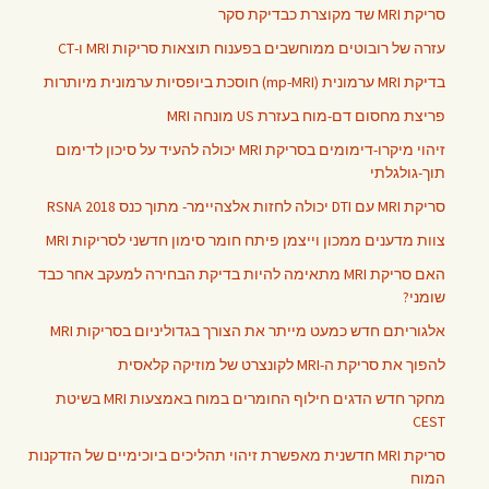
סריקת MRI שד מקוצרת כבדיקת סקר
עזרה של רובוטים ממוחשבים בפענוח תוצאות סריקות MRI ו-CT
בדיקת MRI ערמונית (mp-MRI) חוסכת ביופסיות ערמונית מיותרות
פריצת מחסום דם-מוח בעזרת US מונחה MRI
זיהוי מיקרו-דימומים בסריקת MRI יכולה להעיד על סיכון לדימום
תוך-גולגלתי
סריקת MRI עם DTI יכולה לחזות אלצהיימר- מתוך כנס RSNA 2018
צוות מדענים ממכון וייצמן פיתח חומר סימון חדשני לסריקות MRI
האם סריקת MRI מתאימה להיות בדיקת הבחירה למעקב אחר כבד
שומני?
אלגוריתם חדש כמעט מייתר את הצורך בגדוליניום בסריקות MRI
להפוך את סריקת ה-MRI לקונצרט של מוזיקה קלאסית
מחקר חדש הדגים חילוף החומרים במוח באמצעות MRI בשיטת
CEST
סריקת MRI חדשנית מאפשרת זיהוי תהליכים ביוכימיים של הזדקנות
המוח