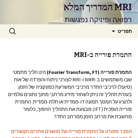
דלג
MRI המדריך המלא
תוכן
רפואה ופיזיקה נפגשות
חיפוש:
תפריט
התמרת פורייה ב-MRI
התמרת פורייה (
Fourier Transform, FT
)
הינו הליך מתמטי
שבו משתמשים ב-NMR ו-MRI לצורכי ניתוח והפרדה של אות
(סיגנל) לרכיבי התדר מרכיבי המשרעת כפונקציה של הזמן.
בעזרת תהליך זה ניתן לשחזר מידע מרחבי מתוך נתונים גולמיים
ולהציג על המסך תמונה דו-ממדית או תלת-ממדית. התמרת
פורייה הופכית (IFT) מבצעת את התהליך ההפוך, כלומר
מחשבת את מרחב הזמן ממרחב התדר.
הסבר מפורט על התמרת פורייה ועל מושגים אחרים הקשורים