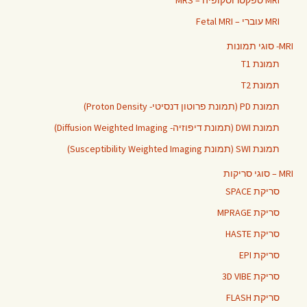
MRI ספקטרוסקופיה – MRS
MRI עוברי – Fetal MRI
MRI- סוגי תמונות
תמונת T1
תמונת T2
תמונת PD (תמונת פרוטון דנסיטי- Proton Density)
תמונת DWI (תמונת דיפוזיה- Diffusion Weighted Imaging)
תמונת SWI (תמונת Susceptibility Weighted Imaging)
MRI – סוגי סריקות
סריקת SPACE
סריקת MPRAGE
סריקת HASTE
סריקת EPI
סריקת 3D VIBE
סריקת FLASH