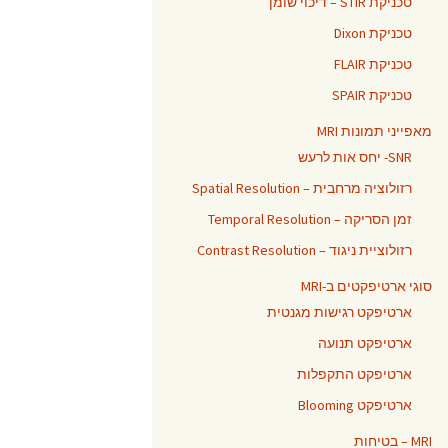
טכניקת STIR – דיכוי שומן
טכניקת Dixon
טכניקת FLAIR
טכניקת SPAIR
מאפייני תמונות MRI
SNR- יחס אות לרעש
רזולוציה מרחבית – Spatial Resolution
זמן הסריקה – Temporal Resolution
רזולוציית ניגוד – Contrast Resolution
סוגי ארטיפקטים ב-MRI
ארטיפקט רגישות מגנטית
ארטיפקט תנועה
ארטיפקט התקפלות
ארטיפקט Blooming
MRI – בטיחות