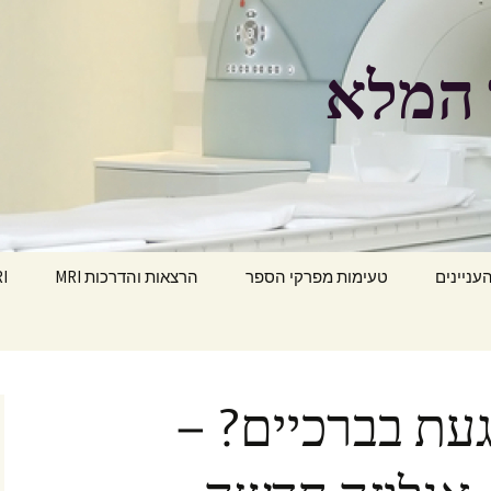
העניינים
טעימות מפרקי הספר
הרצאות והדרכות MRI
MRI הפ
עת בברכיים? –