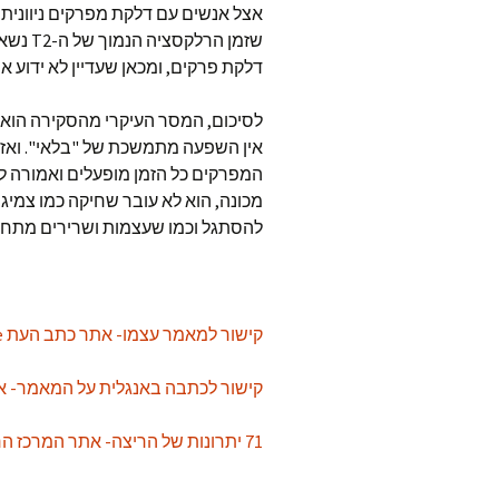
אצל אנשים עם דלקת מפרקים ניוונית 
שזמן ה
דלקת פרקים, ומכאן שעדיין לא ידוע א
לסיכום, המסר העיקרי מהסקירה הוא 
אין השפעה מתמשכת של "בלאי". ואז נ
המפרקים כל הזמן מופעלים ואמורה ל
מכונה, הוא לא עובר שחיקה כמו צמיג 
להסתגל וכמו שעצמות ושרירים מתחזק
קישור למאמר עצמו- אתר כתב העת Osteoarthritis and Cartilage
קישור לכתבה באנגלית על המאמר- אתר cape
71 יתרונות של הריצה- אתר המרכז הרפואי איכילוב