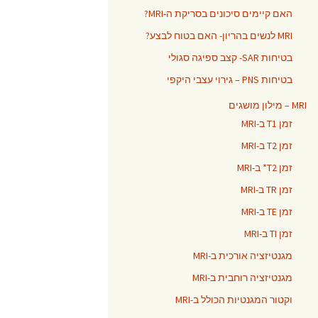
האם קיימים סיכונים בסריקת ה-MRI?
MRI לנשים בהריון- האם בטוח לבצע?
בטיחות SAR- קצב ספיגה סגולי
בטיחות PNS – גירוי עצבי היקפי
MRI – מילון מושגים
זמן T1 ב-MRI
זמן T2 ב-MRI
זמן T2* ב-MRI
זמן TR ב-MRI
זמן TE ב-MRI
זמן TI ב-MRI
מגנטיזציה אורכית ב-MRI
מגנטיזציה רוחבית ב-MRI
וקטור המגנטיות הכולל ב-MRI