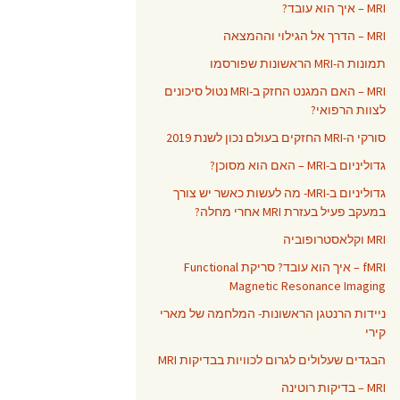
MRI – איך הוא עובד?
MRI – הדרך אל הגילוי וההמצאה
תמונות ה-MRI הראשונות שפורסמו
MRI – האם המגנט החזק ב-MRI נטול סיכונים
לצוות הרפואי?
סורקי ה-MRI החזקים בעולם נכון לשנת 2019
גדוליניום ב-MRI – האם הוא מסוכן?
גדוליניום ב-MRI- מה לעשות כאשר יש צורך
במעקב פעיל בעזרת MRI אחרי מחלה?
MRI וקלאסטרופוביה
fMRI – איך הוא עובד? סריקת Functional
Magnetic Resonance Imaging
ניידות הרנטגן הראשונות- המלחמה של מארי
קירי
הבגדים שעלולים לגרום לכוויות בבדיקות MRI
MRI – בדיקות רוטינה