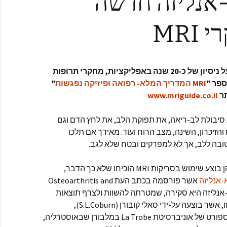
אנליזה חדשה
MRI
כותב הכתבה: עופר בן חורין, בעל ניסיון של כ-20 שנה באפליקציות, מחקרי תרופות
"
MRI המדריך המלא- רפואה ופיזיקה נפגשות
"
ר
www.mriguide.co.il
 סיבולת לב-ריאה, את תפוקת הלב, את לחץ הדם וגם
והזיכרון, השינה, מצב הרוח ועוד. מאידך אם תלכו
טובה ללב, אך לא למפרקים ובטח שלא לגב.
מספר מחקרים בשנים האחרונות, בהן בוצע שימוש בסריקות MRI הוכיחו שלא כך הדבר,
אנליזה
אשר פורסמה בכתב העת Osteoarthritis and
C בגיליון פברואר 2023. מטא-אנליזה היא סקירה, שמטרתה להשוות ולצרף תוצאות
שהושגו במספר מחקרים והסקירה הזו, אשר בוצעה על-ידי סאלי קובורן (S.L.Coburn),
דוקטורנטית במרכז המחקר לרפואת ספורט של אוניברסיטת La Trobe במלבורן שבאוסטרליה,