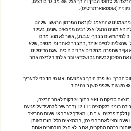
מסכמת ממצאים לגבי השפעתה של הריצה על סחוסי הברך והירך אצל 396 מבוגרים רצים,
יוונית (אוסטאוארתריטיס).
מתאמנים שהתאמנו לקראת המרתון הראשון שלהם.
ני תחילת האימונים התגלו אצל רבים ממצאים שונים, בעיקר
בולמי זעזועים בברך- ע.ב.ח.), אשר לא מנעו מהם
ו שהצליחו לסיים אותה, התברר לאחר זמן מסוים, שלא
 אף השתפרה. מחקרים אחרים הוכיחו שגם הדיסקים
את הסיכון לבעיות גב ושכדאי ובריא לחזור לריצה אחרי
מחקרים אחרים שנסקרו בחנו את סחוס הברך ו/או פרק הירך באמצעות MRI מיוחד כדי להעריך
וב-48 השעות שלאחריו. התברר שאם בוצעה סריקת ה-MRI בתוך 20 דקות לאחר הריצה,
התוצאות הראו ירידה בנפח הסחוס וירידה בזמני רלקסציה T1 ו-T2 (דבר שיכול להעיד על פגיעה
במבנה הסחוס במקרה של מחלות כגון דלקת פרקים- ע.ב.ח.). מאידך לאחר 48 שעות מהריצה
 שעה וחצי לאחר הריצה), הממצאים הללו חזרו לאותן
וחזרו בכמה מחקרים, אם כי לא הצליחו להוכיח אותם