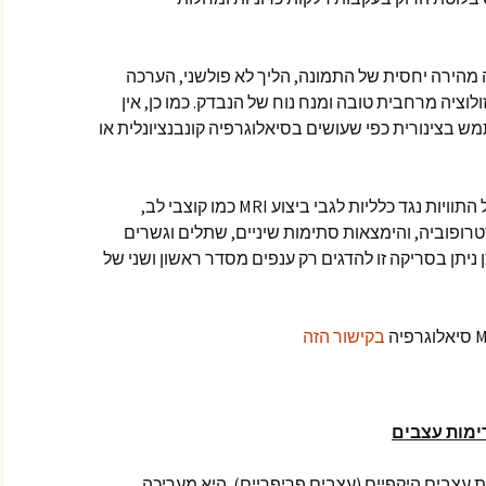
מהירה יחסית של התמונה, הליך לא פולשני, הערכה
וציה מרחבית טובה ומנח נוח של הנבדק. כמו כן, אין
ש בצינורית כפי שעושים בסיאלוגרפיה קונבנציונלית או
הם בגדול התוויות נגד כלליות לגבי ביצוע MRI כמו קוצבי לב,
רופוביה, והימצאות סתימות שיניים, שתלים וגשרים
 ניתן בסריקה זו להדגים רק ענפים מסדר ראשון ושני של
בקישור הזה
ימות עצבים
 עצבים היקפיים (עצבים פריפריים). היא מעריכה