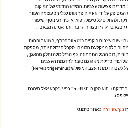
ומדרגת פציעות עצביות. המידע החזותי של המיקום
וההיקף המדויקים של הפרעות עצביות המסופק על ידי MRN הופך אותו לכלי רב עוצמה העוזר
ת ולהחליט על טיפול רפואי או כירורגי נוסף. שיפורי
 לבצע בדיקה זו בצורה הרבה יותר אמינה מבעבר.
 ישנם עצבים היקפים כמו אזור הכתף, הצוואר והחזה
מהווה חלק ממקלעת הלומבו-סקרל הגדולה יותר, מספקת
ורית, רוב הרגל התחתונה, כף הרגל כולה וחלק מהאגן),
עצבי שורש כף היד, עצבי שורש כף הרגל ועוד. בדיקת MRN גם טובה להדגמת העצבים
הקרניאליים (12 עצבי הגולגולת)- למשל לשם הדגמת העצב המשולש (Nervus trigeminus)
אחד מסוגי הפרוטוקולים המשומשים בבדיקה זו הוא סקן ה-TrueFISP כפי שנקרא אצל סימנס
ו
בקישור הזה
באתר סימנס