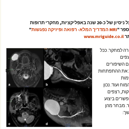
כותב הכתבה: עופר בן חורין, בעל ניסיון של כ-20 שנה באפליקציות, מחקרי תרופות
"
MRI המדריך המלא- רפואה ופיזיקה נפגשות
"
ר
www.mriguide.co.il
 MRI הינו כר פורה למחקר. ככל
צפים
ם השיפורים
ת את ההתפתחות
מות
וח ועוד. נכון
צטרפו סריקות, רצפים
של MRI ואילו מאפשרים ביצוע
. מבחר מהן
ך: