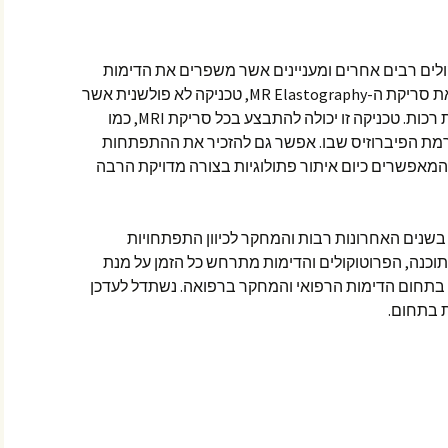
ולים רבים אחרים ומעניינים אשר משפרים את הדימות
ויכולת האבחון. אפשר למשל להזכיר את סריקת ה-MR Elastography, טכניקה לא פולשנית אשר
נועדה להעריך את הנוקשות של רקמות רכות. טכניקה זו יכולה להתבצע בכל סריקת MRI, כמו
יר את רמת הפיברוזיס שבו. אפשר גם להזכיר את ההתפתחות
בה בתחום רצפי הדיפוזיה ב-MRI, המאפשרים כיום איתור פתולוגיות בצורה מדויקת הרבה
סיכום, ההתפתחויות בתחום ה-MRI בשנים האחרונות רבות והמחקר לכיוון התפתחויות
וכנה, הפרוטוקולים והדימות מתרחש כל הזמן על מנת
תחום הדימות הרפואי והמחקר ברפואה. נשתדל לעדכן
 בתחום.