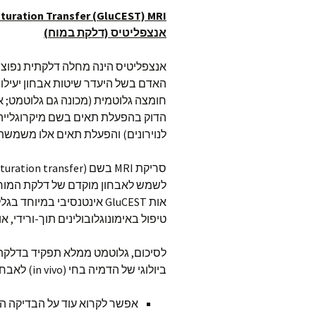
turation Transfer (GluCEST)
MRI
אנצפליטיס (דלקת במוח)
אנצפליטיס הינה מחלה דלקתית נפוצ
האדם בשל היעדר שיטות אבחון יעילות
לנוירונים) והפעלת תאים אלו משמש
לשמש לאבחון מוקדם של דלקת המוח ב
אות GluCEST אינטנסיבי במ
טיפול באימונוגלובולינים תוך-ורידי,
ביולוגי של הדמיה בחי (in vivo) לאבחון מוקדם של דלקת המוח.
אפשר לקרוא עוד על הבדיקה הז