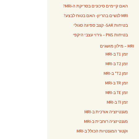
האם קיימים סיכונים בסריקת ה-MRI?
MRI לנשים בהריון- האם בטוח לבצע?
בטיחות SAR- קצב ספיגה סגולי
בטיחות PNS – גירוי עצבי היקפי
MRI – מילון מושגים
זמן T1 ב-MRI
זמן T2 ב-MRI
זמן T2* ב-MRI
זמן TR ב-MRI
זמן TE ב-MRI
זמן TI ב-MRI
מגנטיזציה אורכית ב-MRI
מגנטיזציה רוחבית ב-MRI
וקטור המגנטיות הכולל ב-MRI