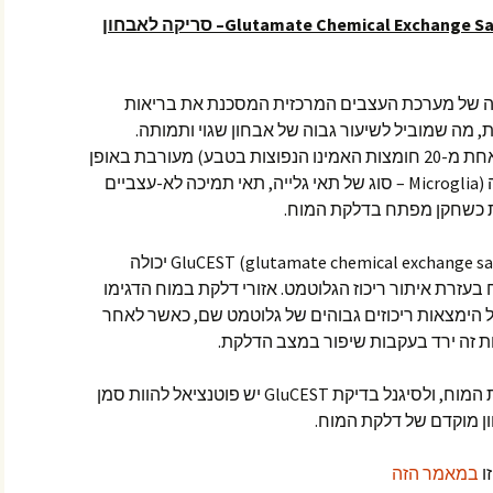
Glutamate Chemical Exchange Sa
– סריקה לאבחון
ה של מערכת העצבים המרכזית המסכנת את בריאות
, מה שמוביל לשיעור גבוה של אבחון שגוי ותמותה.
חומצה גלוטמית (מכונה גם גלוטמט; אחת מ-20 חומצות האמינו הנפוצות בטבע) מעורבת באופן
הדוק בהפעלת תאים בשם מיקרוגלייה (Microglia – סוג של תאי גלייה, תאי תמיכה לא-עצביים
ת כשחקן מפתח בדלקת המוח.
סריקת MRI בשם GluCEST (glutamate chemical exchange saturation transfer) יכולה
עזרת איתור ריכוז הגלוטמט. אזורי דלקת במוח הדגימו
יוחד בגלל הימצאות ריכוזים גבוהים של גלוטמט שם, כאשר לאחר
 אות זה ירד בעקבות שיפור במצב הדלקת.
לסיכום, גלוטמט ממלא תפקיד בדלקת המוח, ולסיגנל בדיקת GluCEST יש פוטנציאל להוות סמן
ו
במאמר הזה