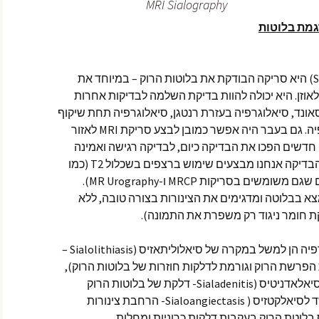
MRI Sialography
מת בלוטות
סריקת MRI סיאלוגרפיה (Sialography) היא סריקה הבודקת את בלוטות הרוק – במיוחד את
וזן. היא יכולה להוות בדיקת השלמה לבדיקות אחרות
ונד, סיאלוגרפיה בעזרת רנטגן, סיאלוגרפיה תחת שיקוף
עם חומר ניגוד מתאים ו-CT סיאלוגרפיה. גם בעבר היה אפשר כמובן לבצע סריקת MRI לאזור
חדשים הפכו את הבדיקה כיום, לבדיקה רגישה ואמינה
למדי להערכת בלוטות הרוק. במהלך הבדיקה אנחנו מבצעים שימוש ברצפים בשכלול T2 (כמו
לדוגמה RARE, CISS, FISP- אלו רצפים שגם משומשים בסריקות MRCP ו-MR Urography).
א בבלוטה ומדגימים את הצינורות בצורה טובה, ללא
קת חומר ניגוד רק משפרת את התמונה).
ההתוויות לביצוע סריקת MRI סיאלוגרפיה הן למשל במקרה של סיאלוליתאזיס (Sialolithiasis –
 הפרשת הרוק וגורמת לדלקות חוזרות של בלוטות הרוק),
חסימה של צינור הרוק, בזיהוי סיבה לסיאלאדניטיס (Sialadenitis- דלקת של בלוטות הרוק
הגורמת להיצרות תעלות הרוק) ובחשד לסיאלקטזיס ( Sialoangiectasis- הרחבת צינורות
 בלוטת הרוק בעקבות דלקות כרוניות ומחלות