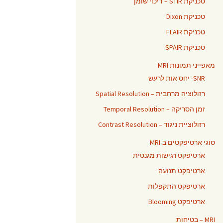
טכניקת STIR – דיכוי שומן
טכניקת Dixon
טכניקת FLAIR
טכניקת SPAIR
מאפייני תמונות MRI
SNR- יחס אות לרעש
רזולוציה מרחבית – Spatial Resolution
זמן הסריקה – Temporal Resolution
רזולוציית ניגוד – Contrast Resolution
סוגי ארטיפקטים ב-MRI
ארטיפקט רגישות מגנטית
ארטיפקט תנועה
ארטיפקט התקפלות
ארטיפקט Blooming
MRI – בטיחות