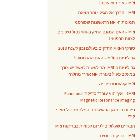
MRI – איך הוא עובד?
MRI – הדרך אל הגילוי וההמצאה
תמונות ה-MRI הראשונות שפורסמו
MRI – האם המגנט החזק ב-MRI נטול סיכונים
לצוות הרפואי?
סורקי ה-MRI החזקים בעולם נכון לשנת 2019
גדוליניום ב-MRI – האם הוא מסוכן?
גדוליניום ב-MRI- מה לעשות כאשר יש צורך
במעקב פעיל בעזרת MRI אחרי מחלה?
MRI וקלאסטרופוביה
fMRI – איך הוא עובד? סריקת Functional
Magnetic Resonance Imaging
ניידות הרנטגן הראשונות- המלחמה של מארי
קירי
הבגדים שעלולים לגרום לכוויות בבדיקות MRI
MRI – בדיקות רוטינה