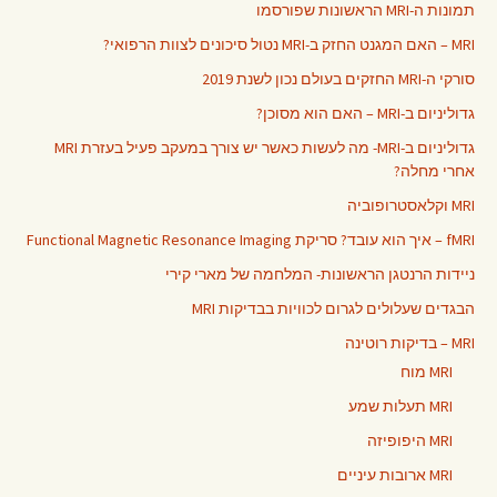
תמונות ה-MRI הראשונות שפורסמו
MRI – האם המגנט החזק ב-MRI נטול סיכונים לצוות הרפואי?
סורקי ה-MRI החזקים בעולם נכון לשנת 2019
גדוליניום ב-MRI – האם הוא מסוכן?
גדוליניום ב-MRI- מה לעשות כאשר יש צורך במעקב פעיל בעזרת MRI
אחרי מחלה?
MRI וקלאסטרופוביה
fMRI – איך הוא עובד? סריקת Functional Magnetic Resonance Imaging
ניידות הרנטגן הראשונות- המלחמה של מארי קירי
הבגדים שעלולים לגרום לכוויות בבדיקות MRI
MRI – בדיקות רוטינה
MRI מוח
MRI תעלות שמע
MRI היפופיזה
MRI ארובות עיניים