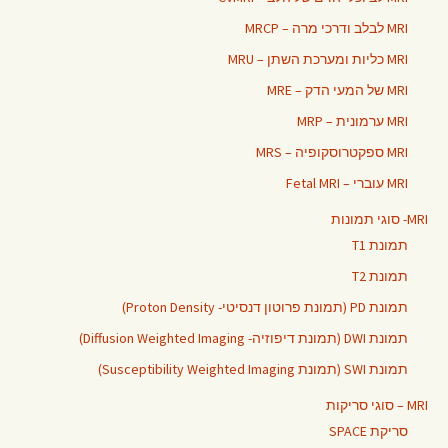
MRI לבלב ודרכי מרה – MRCP
MRI כליות ומערכת השתן – MRU
MRI של המעי הדק – MRE
MRI ערמונית – MRP
MRI ספקטרוסקופיה – MRS
MRI עוברי – Fetal MRI
MRI- סוגי תמונות
תמונת T1
תמונת T2
תמונת PD (תמונת פרוטון דנסיטי- Proton Density)
תמונת DWI (תמונת דיפוזיה- Diffusion Weighted Imaging)
תמונת SWI (תמונת Susceptibility Weighted Imaging)
MRI – סוגי סריקות
סריקת SPACE