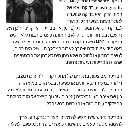
בדיקת MRE-Magnetic resonance
elastography, בדיקת MRI של
המעי הדק, היא בדיקה שנועדה
לאתר בעיות במעי הדק. בניגוד
לבדיקת CT של המעי הדק (CTE), אין בבדיקה הזו קרינה ולכן היא
נחשבת בטוחה יותר וניתן לעבור אותה פעמים רבות ללא חשש.
בדיקת ה-MRE היא בדיקה ברמת רגישות גבוהה. היא מבוצעת
כאשר ידוע שהאדם יצטרך לעבור במהלך חייו צילומים רבים,
לנשים בהריון או לחולים שלא ניתן היה לאבחן את התסמינים
שהציגו בבדיקות רגישות פחות.
הבדיקה מבוצעות במקרים של מחלת קרוהן להערכת מצב,
דלקות במעי הדק, עיוותים או פגיעות בכלי הדם במעי הדק
הגורמים לדימומים, גידולים ממאירים, פיסטולות (חיבור לא רגיל
בין שני איברים), אבצסים (אזורים שהגוף מייצר על מנת להילחם
בחיידקים), חסימות או הצרויות במעי הדק.
בבדיקה נדרש שיתוף פעולה מירבי מצד הנבדק. הוא צריך
להימנע מספר פעמים מנשימות כעשרים שניות כל פעם ולא לזוז