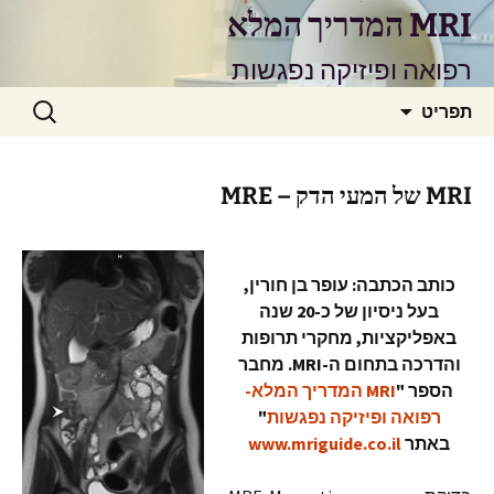
דלג
MRI המדריך המלא
תוכן
רפואה ופיזיקה נפגשות
חיפוש:
תפריט
MRI של המעי הדק – MRE
כותב הכתבה: עופר בן חורין,
בעל ניסיון של כ-20 שנה
באפליקציות, מחקרי תרופות
והדרכה בתחום ה-MRI. מחבר
הספר
"
MRI המדריך המלא-
רפואה ופיזיקה נפגשות
"
באתר
www.mriguide.co.il