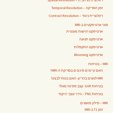
רזולוציה מרחבית – Spatial Resolution
זמן הסריקה – Temporal Resolution
רזולוציית ניגוד – Contrast Resolution
סוגי ארטיפקטים ב-MRI
ארטיפקט רגישות מגנטית
ארטיפקט תנועה
ארטיפקט התקפלות
ארטיפקט Blooming
MRI – בטיחות
האם קיימים סיכונים בסריקת ה-MRI?
MRI לנשים בהריון- האם בטוח לבצע?
בטיחות SAR- קצב ספיגה סגולי
בטיחות PNS – גירוי עצבי היקפי
MRI – מילון מושגים
זמן T1 ב-MRI