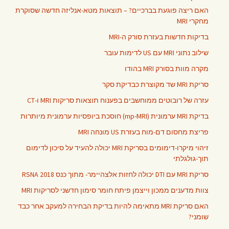
האם ריצה פוגעת בברכיים? – תוצאות מטא-אנליזה חדשה שסוקרת
מחקרי MRI
בדיקות חדשות בעזרת סורק ה-MRI
שילוב נתוני MRI עם US לדימות עובר
מקרה מוות בסורק MRI בהודו
סריקת MRI שד מקוצרת כבדיקת סקר
עזרה של רובוטים ממוחשבים בפענוח תוצאות סריקות MRI ו-CT
בדיקת MRI ערמונית (mp-MRI) חוסכת ביופסיות ערמונית מיותרות
פריצת מחסום דם-מוח בעזרת US מונחה MRI
זיהוי מיקרו-דימומים בסריקת MRI יכולה להעיד על סיכון לדימום
תוך-גולגלתי
סריקת MRI עם DTI יכולה לחזות אלצהיימר- מתוך כנס RSNA 2018
צוות מדענים ממכון וייצמן פיתח חומר סימון חדשני לסריקות MRI
האם סריקת MRI מתאימה להיות בדיקת הבחירה למעקב אחר כבד
שומני?