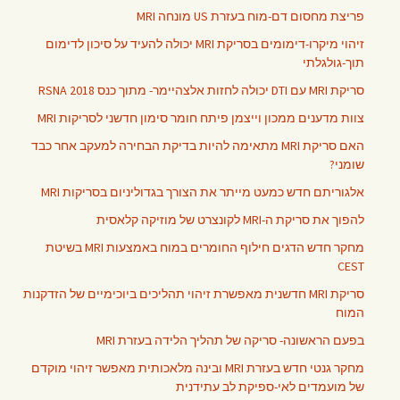
פריצת מחסום דם-מוח בעזרת US מונחה MRI
זיהוי מיקרו-דימומים בסריקת MRI יכולה להעיד על סיכון לדימום
תוך-גולגלתי
סריקת MRI עם DTI יכולה לחזות אלצהיימר- מתוך כנס RSNA 2018
צוות מדענים ממכון וייצמן פיתח חומר סימון חדשני לסריקות MRI
האם סריקת MRI מתאימה להיות בדיקת הבחירה למעקב אחר כבד
שומני?
אלגוריתם חדש כמעט מייתר את הצורך בגדוליניום בסריקות MRI
להפוך את סריקת ה-MRI לקונצרט של מוזיקה קלאסית
מחקר חדש הדגים חילוף החומרים במוח באמצעות MRI בשיטת
CEST
סריקת MRI חדשנית מאפשרת זיהוי תהליכים ביוכימיים של הזדקנות
המוח
בפעם הראשונה- סריקה של תהליך הלידה בעזרת MRI
מחקר גנטי חדש בעזרת MRI ובינה מלאכותית מאפשר זיהוי מוקדם
של מועמדים לאי-ספיקת לב עתידנית