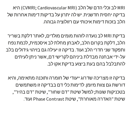
MRI לב וכלי הדם של הלב (CVMRI; Cardiovascular MRI) היא
בדיקה יחסית חדשנית. יש לה יתרון על בדיקות דימות אחרות של
הלב בזכות דימות איכותי עם רזולוציה גבוהה.
בדיקת MRI לב נועדה לזהות מומים מולדים, לאתר דלקת בשריר
הלב, דלקת בקרום הלב, לאבחן מחלת לב איסכמית, לכמת נפח
ותפקוד שני חדרי הלב ועוד. בדיקה זו יעילה גם בזיהוי גידולים בלב
על-ידי אבחנה מבדלת ביניהם לקרישי דם, אשר ניתן לעיתים
להתבלבל בהם בעת ביצוע בדיקת אקו לב.
בדיקה זו מצריכה שדרוג ייעודי של חומרה ותוכנה מתאימה, והיא
דורשת גם צוות מיומן. לדימות כלי דם בבדיקה זו משתמשים
בטכניקות שונות; למשל שיטת "דם שחור", שיטת "דם בהיר",
שיטת "האדרה מאוחרת", שיטת Phase Contrast ועוד.