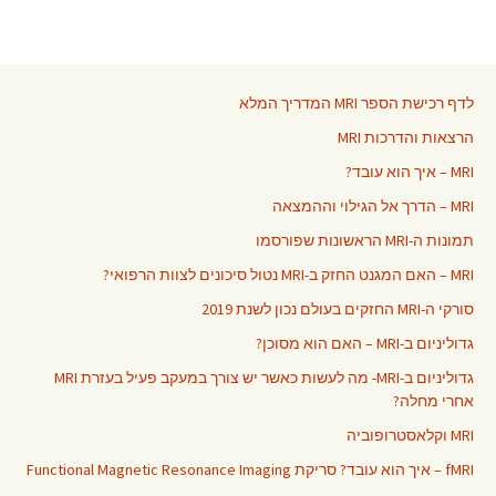
לדף רכישת הספר MRI המדריך המלא
הרצאות והדרכות MRI
MRI – איך הוא עובד?
MRI – הדרך אל הגילוי וההמצאה
תמונות ה-MRI הראשונות שפורסמו
MRI – האם המגנט החזק ב-MRI נטול סיכונים לצוות הרפואי?
סורקי ה-MRI החזקים בעולם נכון לשנת 2019
גדוליניום ב-MRI – האם הוא מסוכן?
גדוליניום ב-MRI- מה לעשות כאשר יש צורך במעקב פעיל בעזרת MRI
אחרי מחלה?
MRI וקלאסטרופוביה
fMRI – איך הוא עובד? סריקת Functional Magnetic Resonance Imaging