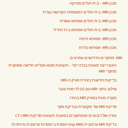
מכון MRI – בית חולים סורוקה
מכון MRI- בית חולים המשפחה הקדושה נצרת
מכון MRI- בית חולים אסותא אשדוד
מכון MRI- בית חולים אסותא בית החייל
מכון MRI- אסותא חיפה
מכון MRI- אסותא כליות
MRI- מחקרים וחידושים אחרונים
האם ריצה פוגעת בברכיים? – תוצאות מטא-אנליזה חדשה שסוקרת
מחקרי MRI
בדיקות חדשות בעזרת סורק ה-MRI
שילוב נתוני MRI עם US לדימות עובר
מקרה מוות בסורק MRI בהודו
סריקת MRI שד מקוצרת כבדיקת סקר
עזרה של רובוטים ממוחשבים בפענוח תוצאות סריקות MRI ו-CT
בדיקת MRI ערמונית (mp-MRI) חוסכת ביופסיות ערמונית מיותרות