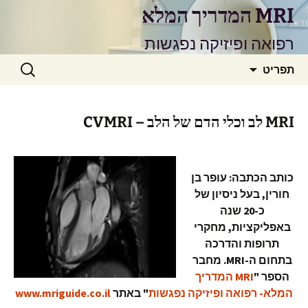
דלג
MRI המדריך המלא
תוכן
רפואה ופיזיקה נפגשות
חיפוש:
תפריט
MRI לב וכלי הדם של הלב – CVMRI
כותב הכתבה: עופר בן
חורין, בעל ניסיון של
כ-20 שנה
באפליקציות, מחקרי
תרופות והדרכה
בתחום ה-MRI. מחבר
הספר
"
MRI המדריך
המלא- רפואה ופיזיקה נפגשות
" באתר
www.mriguide.co.il