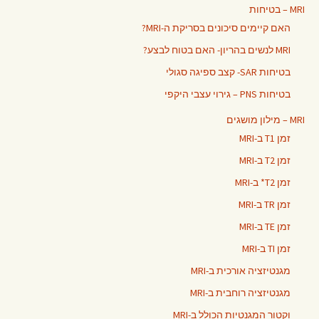
MRI – בטיחות
האם קיימים סיכונים בסריקת ה-MRI?
MRI לנשים בהריון- האם בטוח לבצע?
בטיחות SAR- קצב ספיגה סגולי
בטיחות PNS – גירוי עצבי היקפי
MRI – מילון מושגים
זמן T1 ב-MRI
זמן T2 ב-MRI
זמן T2* ב-MRI
זמן TR ב-MRI
זמן TE ב-MRI
זמן TI ב-MRI
מגנטיזציה אורכית ב-MRI
מגנטיזציה רוחבית ב-MRI
וקטור המגנטיות הכולל ב-MRI