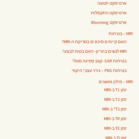
ארטיפקט תנועה
ארטיפקט התקפלות
ארטיפקט Blooming
MRI – בטיחות
האם קיימים סיכונים בסריקת ה-MRI?
MRI לנשים בהריון- האם בטוח לבצע?
בטיחות SAR- קצב ספיגה סגולי
בטיחות PNS – גירוי עצבי היקפי
MRI – מילון מושגים
זמן T1 ב-MRI
זמן T2 ב-MRI
זמן T2* ב-MRI
זמן TR ב-MRI
זמן TE ב-MRI
זמן TI ב-MRI