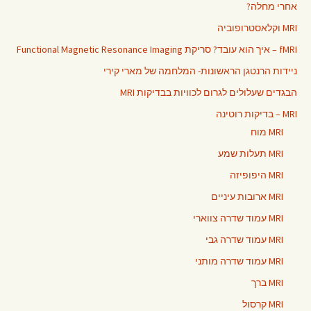
אחרי מחלה?
MRI וקלאסטרופוביה
fMRI – איך הוא עובד? סריקת Functional Magnetic Resonance Imaging
ניידות הרנטגן הראשונות- המלחמה של מארי קירי
הבגדים שעלולים לגרום לכוויות בבדיקות MRI
MRI – בדיקות רוטינה
MRI מוח
MRI תעלות שמע
MRI היפופיזה
MRI ארובות עיניים
MRI עמוד שדרה צווארי
MRI עמוד שדרה גבי
MRI עמוד שדרה מותני
MRI ברך
MRI קרסול