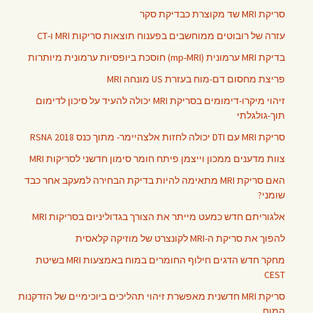
סריקת MRI שד מקוצרת כבדיקת סקר
עזרה של רובוטים ממוחשבים בפענוח תוצאות סריקות MRI ו-CT
בדיקת MRI ערמונית (mp-MRI) חוסכת ביופסיות ערמונית מיותרות
פריצת מחסום דם-מוח בעזרת US מונחה MRI
זיהוי מיקרו-דימומים בסריקת MRI יכולה להעיד על סיכון לדימום
תוך-גולגלתי
סריקת MRI עם DTI יכולה לחזות אלצהיימר- מתוך כנס RSNA 2018
צוות מדענים ממכון וייצמן פיתח חומר סימון חדשני לסריקות MRI
האם סריקת MRI מתאימה להיות בדיקת הבחירה למעקב אחר כבד
שומני?
אלגוריתם חדש כמעט מייתר את הצורך בגדוליניום בסריקות MRI
להפוך את סריקת ה-MRI לקונצרט של מוזיקה קלאסית
מחקר חדש הדגים חילוף החומרים במוח באמצעות MRI בשיטת
CEST
סריקת MRI חדשנית מאפשרת זיהוי תהליכים ביוכימיים של הזדקנות
המוח