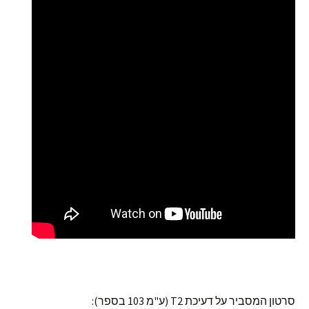
סרטון המסביר על דעיכת T2 (ע"מ 103 בספר):