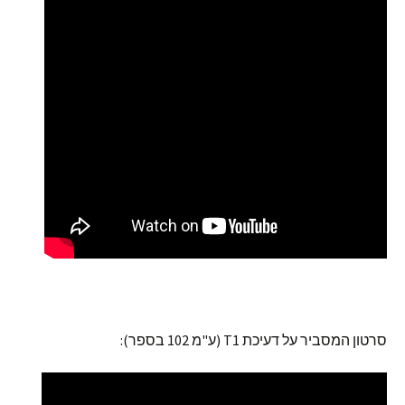
סרטון המסביר על דעיכת T1 (ע"מ 102 בספר):